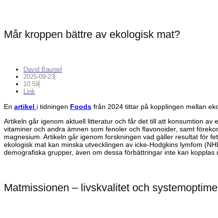
Mår kroppen bättre av ekologisk mat?
David Bauner
2025-09-23
10:59
Link
En
artikel
i tidningen
Foods
från 2024 tittar på kopplingen mellan ek
Artikeln går igenom aktuell litteratur och får det till att konsumtion 
vitaminer och andra ämnen som fenoler och flavonoider, samt förekom
magnesium. Artikeln går igenom forskningen vad gäller resultat för f
ekologisk mat kan minska utvecklingen av icke-Hodgkins lymfom (NHL)
demografiska grupper, även om dessa förbättringar inte kan kopplas dire
Matmissionen – livskvalitet och systemoptime