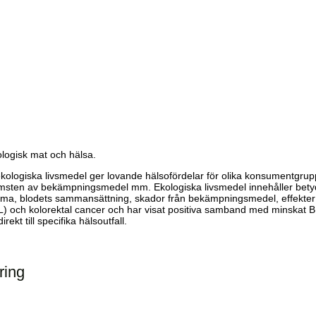
ologisk mat och hälsa.
av ekologiska livsmedel ger lovande hälsofördelar för olika konsumentgrup
sten av bekämpningsmedel mm. Ekologiska livsmedel innehåller betydli
etma, blodets sammansättning, skador från bekämpningsmedel, effekter 
 och kolorektal cancer och har visat positiva samband med minskat BM
kt till specifika hälsoutfall.
ring