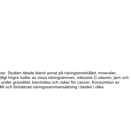
per. Studien tittade bland annat på näringsinnehållet, mineraler,
gt högre halter av vissa näringsämnen, inklusive C-vitamin, järn och
under graviditet, barnhälsa och risker för cancer. Konsumtion av
I och förbättrad näringssammansättning i blodet i olika